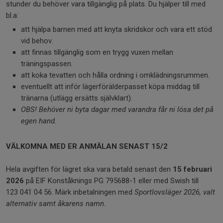
stunder du behöver vara tillgänglig på plats. Du hjälper till med
bl.a:
att hjälpa barnen med att knyta skridskor och vara ett stöd
vid behov.
att finnas tillgänglig som en trygg vuxen mellan
träningspassen.
att koka tevatten och hålla ordning i omklädningsrummen.
eventuellt att inför lägerförälderpasset köpa middag till
tränarna (utlägg ersätts självklart).
OBS! Behöver ni byta dagar med varandra får ni lösa det på
egen hand.
VÄLKOMNA MED ER ANMÄLAN SENAST 15/2
Hela avgiften för lägret ska vara betald senast den
15
februari
2026
på EIF Konståknings PG 795688-1 eller med Swish till
123 041 04 56. Märk inbetalningen med
Sportlovsläger 2026, valt
alternativ samt åkarens namn.