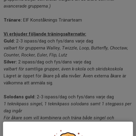
avancerade grupperna.)
Tränare:
EIF Konståknings Tränarteam
Vi erbjuder följande träningsalternativ:
Guld:
2-3 ispass/dag och fys/dans varje dag
valbart för grupperna Walley, Twizzle, Loop, Butterfly, Choctaw,
Counter, Rocker, Euler, Flip, Lutz
Silver:
2 ispass/dag och fys/dans varje dag
valbart för samtliga grupper, även k-skola och skridskoskola
Lägret är öppet för åkare på alla nivåer. Även externa åkare är
välkomna att anmäla sig.
Solodans guld:
2-3 ispass/dag och fys/dans varje dag
1 teknikpass singel, 1 teknikpass solodans samt 1 stegpass per
dag ingår
För åkare som vill kombinera och träna både singel och
solodans
Solodans silver:
2 ispass/dag och fys/dans varje dag (1