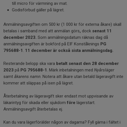
till micro för värmning av mat.
Godisförbud gäller på lägret.
Anmälningsavgiften om 500 kr (1 000 kr för externa åkare) skall
betalas i samband med att anmälan görs
,
dock
senast 11
december 2023.
Som anmälningsdatum räknas dag då
anmälningsavgiften är bokförd på EIF Konståknings
PG
795688-1
.
11 december är också sista anmälningsdag.
Resterande belopp ska vara
betalt senast den 28 december
2023
på
PG
795688-1
. Märk inbetalningen med
Nyårsläger
samt
åkarens namn
. Notera att åkare utan betald lägeravgift inte
kommer att släppas på isen på lägret.
Återbetalning av lägeravgift sker endast mot uppvisande av
läkarintyg för skada eller sjukdom
före
lägerstart.
Anmälningsavgift återbetalas ej.
Kan du vara lägerförälder någon av dagarna? Fyll gärna i fältet i