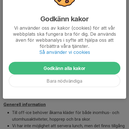
Träning: onsdag, torsdag, lördag, söndag
Valbart för samtliga grupper Walley-Jump, men ej K-skola eller
Godkänn kakor
S-skola
Kostnad 1 600 kr (1 100 kr + 500 kr anmälningsavgift)
Vi använder oss av kakor (cookies) för att vår
Externa åkare 2 100 kr (1 100 kr + 1.000 krm anmälningsavgift)
webbplats ska fungera bra för dig. De används
även för webbanalys i syfte att hjälpa oss att
Alternativ 3 - Brons
förbättra våra tjänster.
1-2 ispass per dag i 4 dagar
Så använder vi cookies
Fys/dans alla dagar
Träning: onsdag, torsdag, lördag, söndag
Godkänn alla kakor
Valbart för: Konståkningsskola och Skridskoskola
Kostnad 1 300 kr (800 kr + 500 kr anmälningsavgift)
Bara nödvändiga
Externa åkare 1 800 kr (800 kr + 1.000 krm anmälningsavgift)
Generell information
Till off-ice behöver åkarna kläder för både inomhus- och
utomhusaktiviteter, hopprep och bra skor.
Vi har inte möjlighet att servera lunch, men det finns tillgång