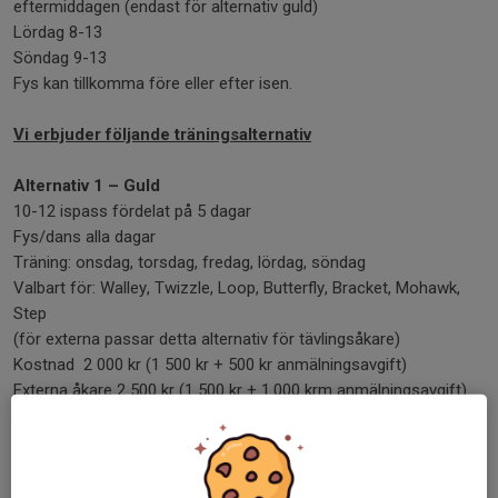
eftermiddagen (endast för alternativ guld)
Lördag 8-13
Söndag 9-13
Fys kan tillkomma före eller efter isen.
Vi erbjuder följande träningsalternativ
Alternativ 1 – Guld
10-12 ispass fördelat på 5 dagar
Fys/dans alla dagar
Träning: onsdag, torsdag, fredag, lördag, söndag
Valbart för: Walley, Twizzle, Loop, Butterfly, Bracket, Mohawk,
Step
(för externa passar detta alternativ för tävlingsåkare)
Kostnad 2 000 kr (1 500 kr + 500 kr anmälningsavgift)
Externa åkare 2 500 kr (1 500 kr + 1.000 krm anmälningsavgift)
Alternativ 2 – Silver
2 ispass per dag i 4 dagar
Fys/dans alla dagar