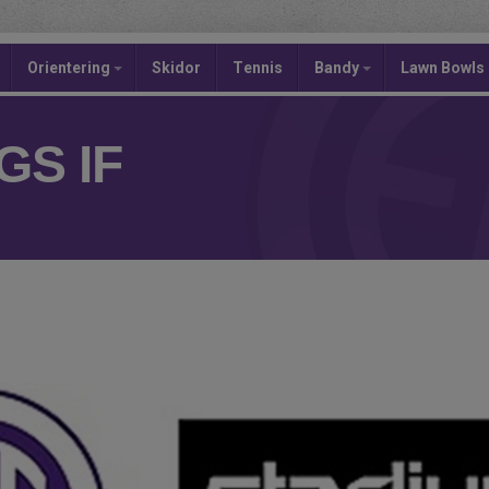
Orientering
Skidor
Tennis
Bandy
Lawn Bowls
S IF