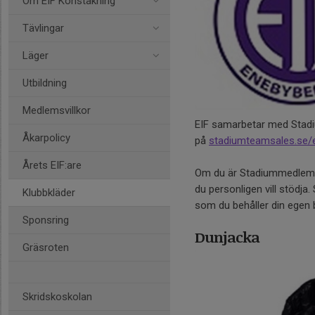
Om EIF Konståkning
Tävlingar
Läger
Utbildning
Medlemsvillkor
EIF samarbetar med Stadium
Åkarpolicy
på
stadiumteamsales.se/
Årets EIF:are
Om du är Stadiummedlem (k
du personligen vill stödja
Klubbkläder
som du behåller din egen 
Sponsring
Dunjacka
Gräsroten
Skridskoskolan