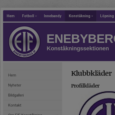
Hem
Fotboll
Innebandy
Konståkning
Löpning
ENEBYBERG
Konståkningssektionen
Klubbkläder
Hem
Profilkläder
Nyheter
Bildgalleri
Kontakt