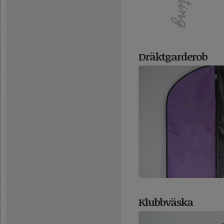
Dräktgarderob
Klubbväska