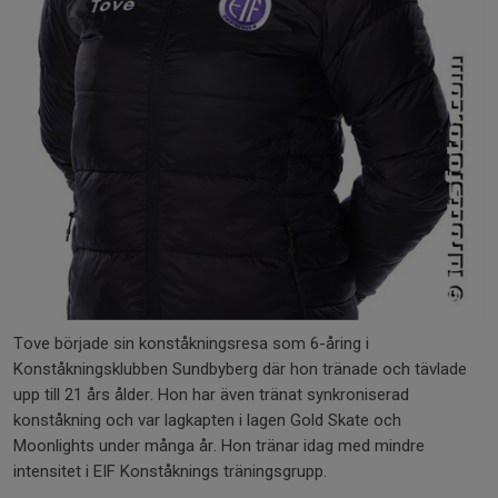
Tove började sin konståkningsresa som 6-åring i
Konståkningsklubben Sundbyberg där hon tränade och tävlade
upp till 21 års ålder. Hon har även tränat synkroniserad
konståkning och var lagkapten i lagen Gold Skate och
Moonlights under många år. Hon tränar idag med mindre
intensitet i EIF Konståknings träningsgrupp.