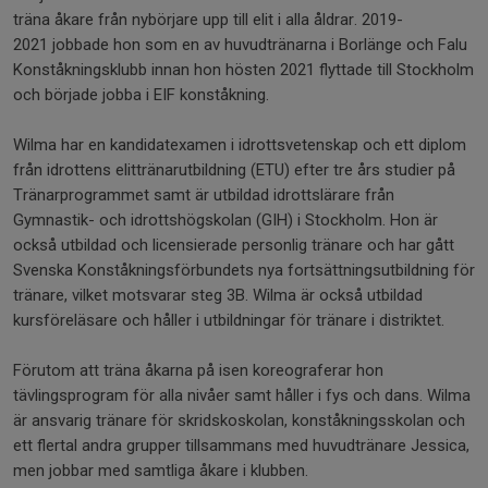
träna åkare från nybörjare upp till elit i alla åldrar. 2019-
2021 jobbade hon som en av huvudtränarna i Borlänge och Falu
Konståkningsklubb innan hon hösten 2021 flyttade till Stockholm
och började jobba i EIF konståkning.
Wilma har en kandidatexamen i idrottsvetenskap och ett diplom
från idrottens elittränarutbildning (ETU) efter tre års studier på
Tränarprogrammet samt är utbildad idrottslärare från
Gymnastik- och idrottshögskolan (GIH) i Stockholm. Hon är
också utbildad och licensierade personlig tränare och har gått
Svenska Konståkningsförbundets nya fortsättningsutbildning för
tränare, vilket motsvarar steg 3B. Wilma är också utbildad
kursföreläsare och håller i utbildningar för tränare i distriktet.
Förutom att träna åkarna på isen koreograferar hon
tävlingsprogram för alla nivåer samt håller i fys och dans. Wilma
är ansvarig tränare för skridskoskolan, konståkningsskolan och
ett flertal andra grupper tillsammans med huvudtränare Jessica,
men jobbar med samtliga åkare i klubben.