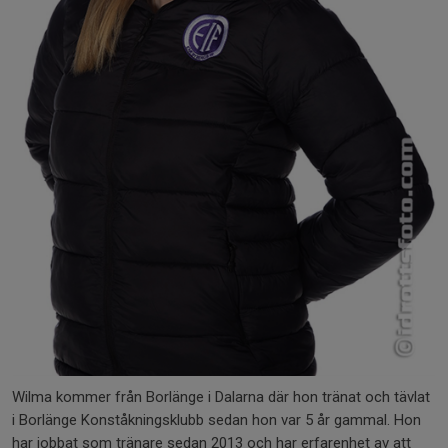
Wilma kommer från Borlänge i Dalarna där hon tränat och tävlat
i Borlänge Konståkningsklubb sedan hon var 5 år gammal. Hon
har jobbat som tränare sedan 2013 och har erfarenhet av att