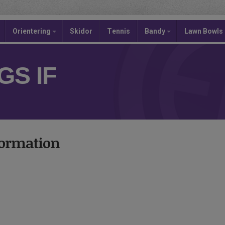
Orientering
Skidor
Tennis
Bandy
Lawn Bowls
S IF
formation