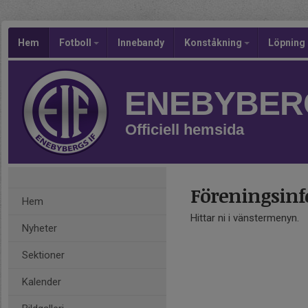
Hem
Fotboll
Innebandy
Konståkning
Löpning
ENEBYBERG
Officiell hemsida
Föreningsin
Hem
Hittar ni i vänstermenyn.
Nyheter
Sektioner
Kalender