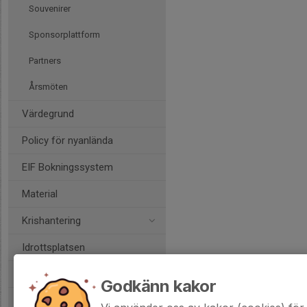
Souvenirer
Sponsorplattform
Partners
Årsmöten
Värdegrund
Policy för nyanlända
EIF Bokningssystem
Material
Krishantering
Idrottsplatsen
Enebybergs Café
Godkänn kakor
G:a EIF-are