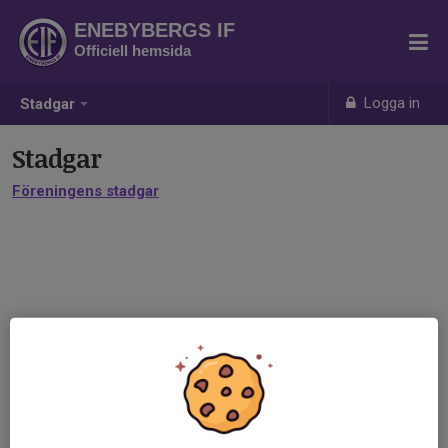
ENEBYBERGS IF
Officiell hemsida
Logga in
Stadgar
Stadgar
Föreningens stadgar