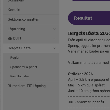
Dokument
Kontakt
Resultat
Sektionskommittén
Löpträning
Bergets Bästa 202
BE OUT!
Från april till oktober bjuder
Spring, jogga eller promen
Bergets Bästa
Varje månad bjuder på en
Regler
Välkommen att vara med – 
Sponsorer & priser
Sträckor 2026
Resultatlistor
April – 2,5 km elljusspåret
Maj – 5 km gula spåret
Bli medlem-EIF Löpning
Juni – 10 km gröna spåre
----------------------------
Juli - sommaruppehåll
----------------------------