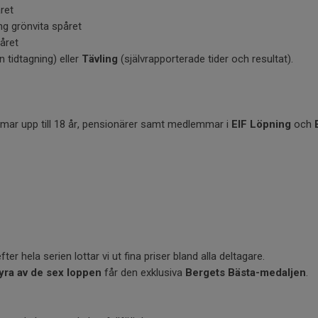
ret
g grönvita spåret
året
n tidtagning) eller
Tävling
(självrapporterade tider och resultat).
mar upp till 18 år, pensionärer samt medlemmar i
EIF Löpning
och
fter hela serien lottar vi ut fina priser bland alla deltagare.
yra av de sex loppen
får den exklusiva
Bergets Bästa-medaljen
.