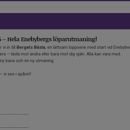
6 – Hela Enebybergs löparutmaning!
 vi in till
Bergets Bästa
, en lättsam loppserie med start vid Enebybe
era – tävla mot andra eller bara mot dig själv. Alla kan vara med.
 ny bana och en ny utmaning.
vi ses i spåret!
t
-----------------
-----------------