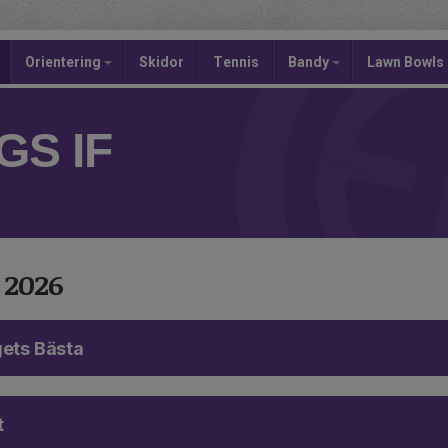
Orientering
Skidor
Tennis
Bandy
Lawn Bowls
S IF
 2026
gets Bästa
t