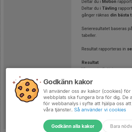
Deltar du i
Motion
rapporte
Deltar du i
Tävling
rapport
gånger räknas
din bästa t
Serieresultatet baseras p
tabeller.
Resultat rapporteras in
se
Resultat
Vinnare i utlottningarna p
Godkänn kakor
Instagram
Dela gärna dina bilder frå
Vi använder oss av kakor (cookies) för 
Tagga
@eiflopning
och
webbplats ska fungera bra för dig. De
för webbanalys i syfte att hjälpa oss att
våra tjänster.
Så använder vi cookies
Godkänn alla kakor
Bara nöd