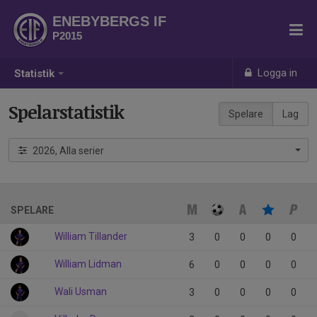
ENEBYBERGS IF
P2015
Logga in
Statistik
Spelarstatistik
Spelare
Lag
2026, Alla serier
SPELARE
William Tillander
3
0
0
0
0
William Lidman
6
0
0
0
0
Wali Usman
3
0
0
0
0