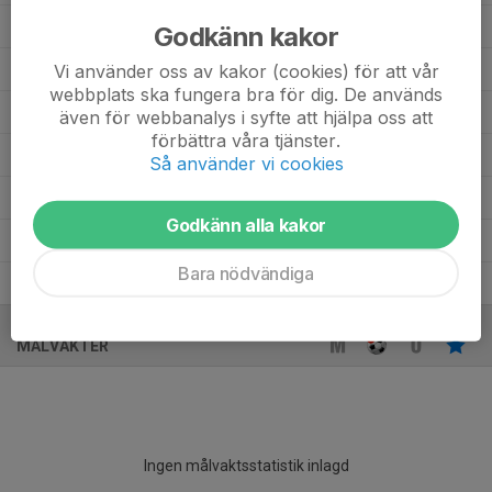
Gustav Alsén
6
0
0
0
0
Godkänn kakor
Ernie Kelly
Vi använder oss av kakor (cookies) för att vår
5
0
0
0
0
webbplats ska fungera bra för dig. De används
Elliot Söderholm
9
0
0
0
0
även för webbanalys i syfte att hjälpa oss att
förbättra våra tjänster.
Axel McHugh
4
0
0
0
0
Så använder vi cookies
Axel Jatko
8
0
0
0
0
Godkänn alla kakor
August Billing
9
0
0
0
0
Bara nödvändiga
Adrian Eriksson
6
0
0
0
0
MÅLVAKTER
Ingen målvaktsstatistik inlagd