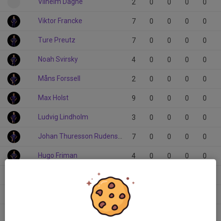
Vilhelm Dagne
2
0
0
0
0
Viktor Francke
7
0
0
0
0
Ture Preutz
7
0
0
0
0
Noah Svirsky
4
0
0
0
0
Måns Forssell
2
0
0
0
0
Max Holst
9
0
0
0
0
Ludvig Lindholm
3
0
0
0
0
Johan Thuresson Rudenschöld
7
0
0
0
0
Hugo Friman
4
0
0
0
0
Henry Ängsäter
6
0
0
0
0
Henry Johard
8
0
0
0
0
Harry Ehn
6
0
0
0
0