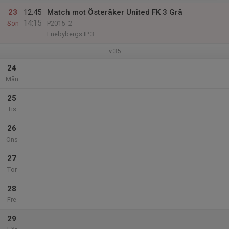
23
12:45
Match mot Österåker United FK 3 Grå
14:15
Sön
P2015- 2
Enebybergs IP 3
v.35
24
Mån
25
Tis
26
Ons
27
Tor
28
Fre
29