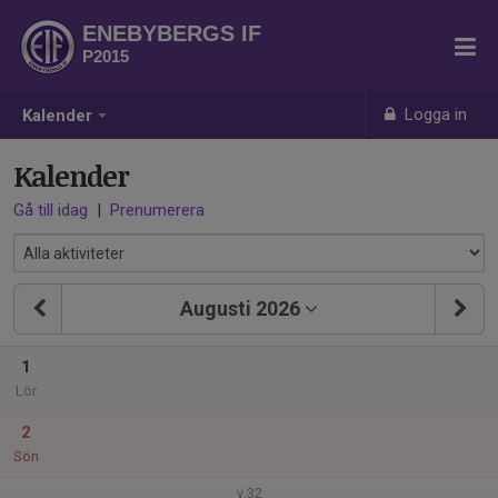
ENEBYBERGS IF
P2015
Logga in
Kalender
Kalender
Gå till idag
|
Prenumerera
Augusti 2026
1
Lör
2
Sön
v.32