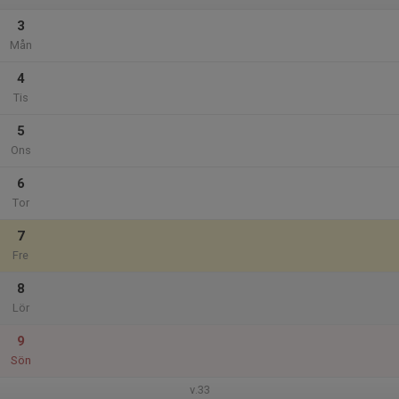
3
Mån
4
Tis
5
Ons
6
Tor
7
Fre
8
Lör
9
Sön
v.33