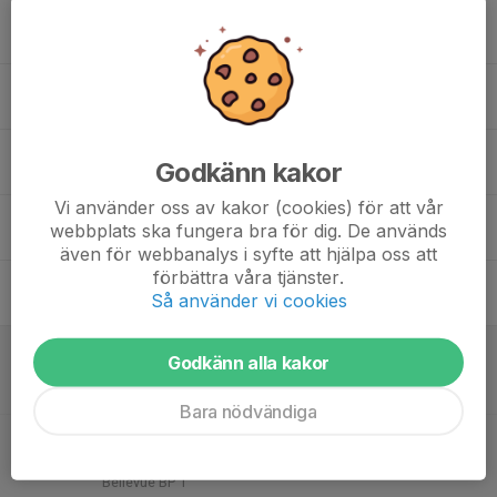
17
Mån
18
Tis
19
Godkänn kakor
Ons
Vi använder oss av kakor (cookies) för att vår
20
webbplats ska fungera bra för dig. De används
Tor
även för webbanalys i syfte att hjälpa oss att
förbättra våra tjänster.
21
Så använder vi cookies
Fre
22
14:15
Inst.
Match mot Norrtulls SK Vit 1M
Godkänn alla kakor
15:45
Lör
P2015- 2
Bellevue BP 1
Bara nödvändiga
14:15
Match mot Norrtulls SK Vit 3B
15:45
P2015- 2
Bellevue BP 1