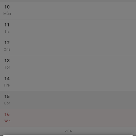
10
Mån
11
Tis
12
Ons
13
Tor
14
Fre
15
Lör
16
Sön
v.34