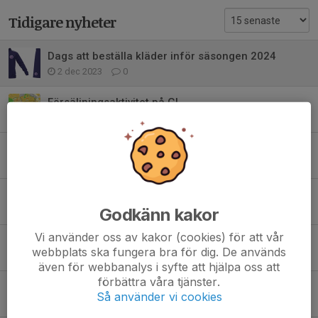
Tidigare nyheter
Dags att beställa kläder inför säsongen 2024
2 dec 2023
0
Försäljningsaktivitet på G!
29 apr 2023
2
Nu finns nya EIF kläder på Stadium Team Sales
28 apr 2023
0
Träningsbingo
Godkänn kakor
29 jun 2022
0
Vi använder oss av kakor (cookies) för att vår
EIF-strumpor i lager
webbplats ska fungera bra för dig. De används
28 jun 2022
0
även för webbanalys i syfte att hjälpa oss att
förbättra våra tjänster.
Kläder 2022
Så använder vi cookies
15 jun 2022
0