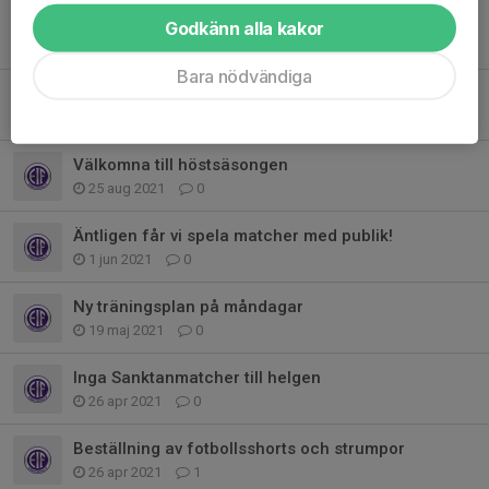
Enebybergs IF P12-säsongen 2022
Godkänn alla kakor
9 apr 2022
0
Bara nödvändiga
Landslagsträning
1 sep 2021
0
Välkomna till höstsäsongen
25 aug 2021
0
Äntligen får vi spela matcher med publik!
1 jun 2021
0
Ny träningsplan på måndagar
19 maj 2021
0
Inga Sanktanmatcher till helgen
26 apr 2021
0
Beställning av fotbollsshorts och strumpor
26 apr 2021
1