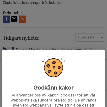
Glada fotbollshälsningar från ledarna.
Dela nyhet
Tidigare nyheter
Dags att beställa kläder inför säsongen 2024
2 dec 2023
0
Försäljningsaktivitet på G!
29 apr 2023
2
Nu finns nya EIF kläder på Stadium Team Sales
28 apr 2023
0
Godkänn kakor
Vi använder oss av kakor (cookies) för att vår
Träningsbingo
webbplats ska fungera bra för dig. De används
29 jun 2022
0
även för webbanalys i syfte att hjälpa oss att