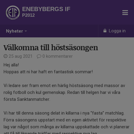
ENEBYBERGS IF
P2012
Logga in
Nyheter
Välkomna till höstsäsongen
25 aug 2021
0 kommentarer
Hej alla!
Hoppas att ni har haft en fantastisk sommar!
Vi ledare ser fram emot en härlig höstsäsong med massor av
rolig fotboll och kul gemenskap. Redan till helgen har vi våra
första Sanktanmatcher.
Vi har till denna säsong delat in killarna i nya ”fasta” matchlag.
Förra säsongens uppstart med en egen aktivitet för respektive
lag var något som många av killarna uppskattade och vi planerar
att få till liknande träffar med respektive nya lag.