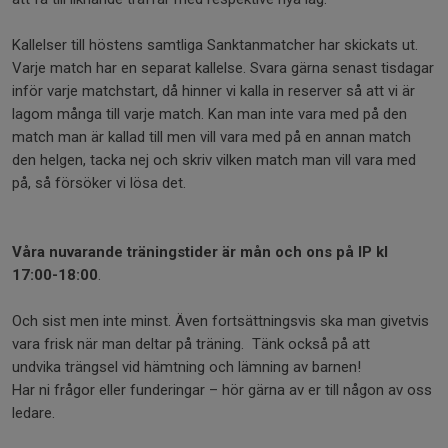
Kallelser till höstens samtliga Sanktanmatcher har skickats ut.
Varje match har en separat kallelse. Svara gärna senast tisdagar
inför varje matchstart, då hinner vi kalla in reserver så att vi är
lagom många till varje match. Kan man inte vara med på den
match man är kallad till men vill vara med på en annan match
den helgen, tacka nej och skriv vilken match man vill vara med
på, så försöker vi lösa det.
Våra nuvarande träningstider är mån och ons på IP kl
17:00-18:00
.
Och sist men inte minst. Även fortsättningsvis ska man givetvis
vara frisk när man deltar på träning. Tänk också på att
undvika trängsel vid hämtning och lämning av barnen!
Har ni frågor eller funderingar – hör gärna av er till någon av oss
ledare.