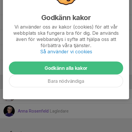
Lukas Hammar
Godkänn kakor
Olle Westlund
Vi använder oss av kakor (cookies) för att vår
webbplats ska fungera bra för dig. De används
Viggo Wiklund
även för webbanalys i syfte att hjälpa oss att
förbättra våra tjänster.
Så använder vi cookies
Wilhelm Acklén Norlund
William Dehvari
Godkänn alla kakor
Bara nödvändiga
Ledare
Anders Danielsson
Ledare
Anna Rosenfeld
Lagledare