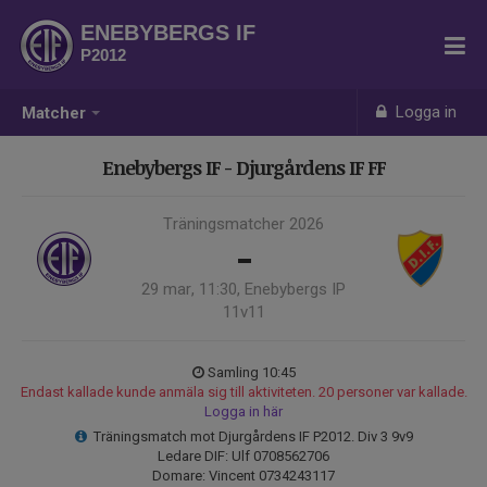
ENEBYBERGS IF
P2012
Logga in
Matcher
Enebybergs IF - Djurgårdens IF FF
Träningsmatcher 2026
-
29 mar, 11:30, Enebybergs IP
11v11
Samling 10:45
Endast kallade kunde anmäla sig till aktiviteten. 20 personer var kallade.
Logga in här
Träningsmatch mot Djurgårdens IF P2012. Div 3 9v9
Ledare DIF: Ulf 0708562706
Domare: Vincent 0734243117