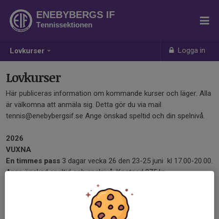
ENEBYBERGS IF
Tennissektionen
Logga in
Lovkurser
Lovkurser
Här publiceras information om kommande kurser och läger. Alla
är välkomna att anmäla sig. Detta gör du via mail
tennis@enebybergsif.se Ange önskad speltid och din spelnivå.
2026
VUXNA
En timmes pass
3 dagar vecka 26 den 23-25 juni kl 17.00-20.00.
Ange önskad speltid och spelnivå. Kostnad 875 kr.
2026
JUNIOR
Heldagsläger
4 dagar vecka 26 den 22-25 juni kl 10.00-16.00.