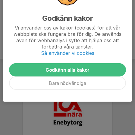
Riktar sig till juniorer 2016 och äldre. Kostnad 1 750 kr.
Godkänn kakor
En timmes pass
4 dagar vecka 26 den 22-25 juni kl 9.00-10.00.
Riktar sig till juniorer 2016 och äldre. Kostnad 600 kr.
Vi använder oss av kakor (cookies) för att vår
webbplats ska fungera bra för dig. De används
även för webbanalys i syfte att hjälpa oss att
förbättra våra tjänster.
Så använder vi cookies
Godkänn alla kakor
Bara nödvändiga