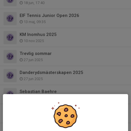
18 jun, 17:40
EIF Tennis Junior Open 2026
13 maj, 09:35
KM Inomhus 2025
10 nov 2025
Trevlig sommar
27 jun 2025
Danderydsmästerskapen 2025
27 jun 2025
Sebastian Baehre
27 jun 2025
Klubbmästerskap utomhus 2025
7 maj 2025
God Jul och Gott Nytt År!