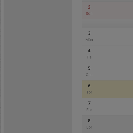
2
Sön
3
Mån
4
Tis
5
Ons
6
Tor
7
Fre
8
Lör