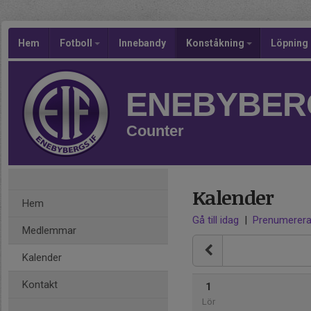
Hem
Fotboll
Innebandy
Konståkning
Löpning
ENEBYBERG
Counter
Kalender
Hem
Gå till idag
|
Prenumerer
Medlemmar
Kalender
Kontakt
1
Lör