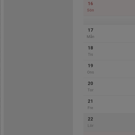
16
Sön
17
Mån
18
Tis
19
Ons
20
Tor
21
Fre
22
Lör