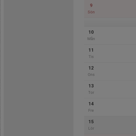
9
Sön
10
Mån
11
Tis
12
Ons
13
Tor
14
Fre
15
Lör