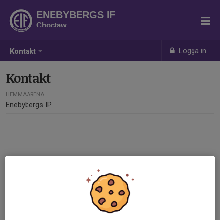
ENEBYBERGS IF
Choctaw
Logga in
Kontakt
Kontakt
HEMMAARENA
Enebybergs IP