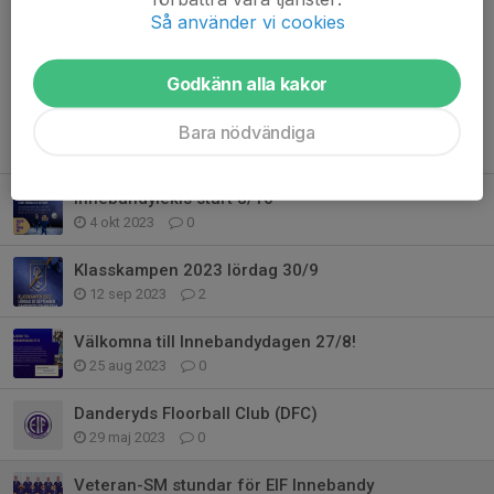
Heja Vets! 👏
Så använder vi cookies
Rickard Andersson
25 jan 2023
Lycka till
Godkänn alla kakor
Bara nödvändiga
Tidigare nyheter
Innebandylekis start 8/10
4 okt 2023
0
Klasskampen 2023 lördag 30/9
12 sep 2023
2
Välkomna till Innebandydagen 27/8!
25 aug 2023
0
Danderyds Floorball Club (DFC)
29 maj 2023
0
Veteran-SM stundar för EIF Innebandy