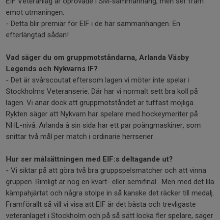
EIF Veteranlag är oprövade i SM-sammanhang, men ser fram
emot utmaningen.
- Detta blir premiär för EIF i de här sammanhangen. En
efterlängtad sådan!
Vad säger du om gruppmotståndarna, Arlanda Väsby
Legends och Nykvarns IF?
- Det är svårscoutat eftersom lagen vi möter inte spelar i
Stockholms Veteranserie. Där har vi normalt sett bra koll på
lagen. Vi anar dock att gruppmotståndet är tuffast möjliga.
Rykten säger att Nykvarn har spelare med hockeymeriter på
NHL-nivå. Arlanda å sin sida har ett par poängmaskiner, som
snittar två mål per match i ordinarie herrserier.
Hur ser målsättningen med EIF:s deltagande ut?
- Vi siktar på att göra två bra gruppspelsmatcher och att vinna
gruppen. Rimligt är nog en kvart- eller semifinal . Men med det lila
kämpahjärtat och några stolpe in så kanske det räcker till medalj.
Framförallt så vill vi visa att EIF är det bästa och trevligaste
veteranlaget i Stockholm och på så sätt locka fler spelare, säger