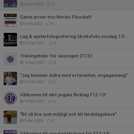
25 jan 2023
2
Galna priser hos Nordic Floorball!
3 maj 2022
0
Lag & spelarfotografering Idrottsfoto onsdag 13/10
23 sep 2021
0
Träningstider för säsongen 21/22
10 aug 2021
0
"Jag kommer bidra med erfarenhet, engagemang"
25 feb 2021
0
Välkomna till vårt yngsta flicklag F12-13!
19 feb 2021
0
"Bli så bra som möjligt och bli landslagsback"
3 dec 2020
0
Välkomna till uppstartsträning för F12-13!