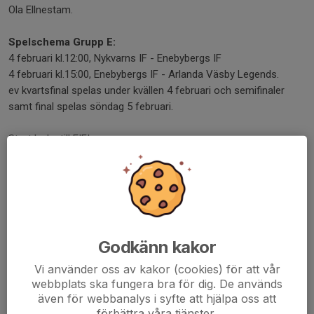
Ola Ellnestam.
Spelschema Grupp E:
4 februari kl.12:00, Nykvarns IF - Enebybergs IF
4 februari kl.15:00, Enebybergs IF - Arlanda Väsby Legends.
ev kvartsfinal spelas under kvällen 4 februari och semifinaler
samt final spelas söndag 5 februari.
Stort lycka till EIF!
För mer info om Veteran-SM klicka här.
Dela nyhet
Godkänn kakor
Vi använder oss av kakor (cookies) för att vår
Kommentarer
webbplats ska fungera bra för dig. De används
även för webbanalys i syfte att hjälpa oss att
Dan Mattsson
25 jan 2023
förbättra våra tjänster.