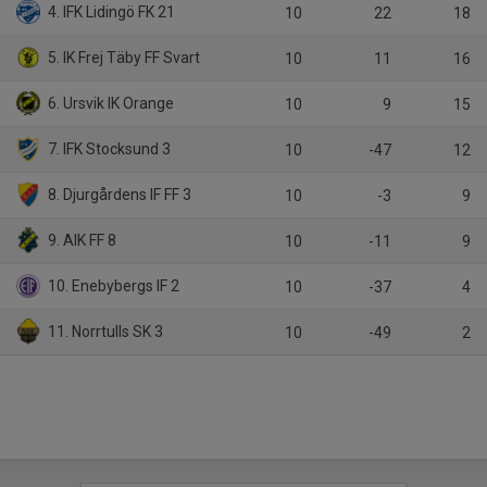
4. IFK Lidingö FK 21
10
22
18
5. IK Frej Täby FF Svart
10
11
16
6. Ursvik IK Orange
10
9
15
7. IFK Stocksund 3
10
-47
12
8. Djurgårdens IF FF 3
10
-3
9
9. AIK FF 8
10
-11
9
10. Enebybergs IF 2
10
-37
4
11. Norrtulls SK 3
10
-49
2