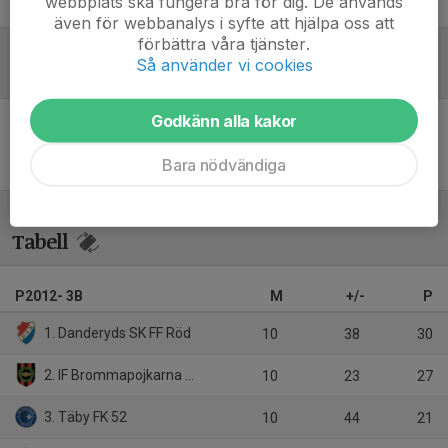
webbplats ska fungera bra för dig. De används
Mahmoud Alyan Tablou
Huvudtränare
även för webbanalys i syfte att hjälpa oss att
förbättra våra tjänster.
Så använder vi cookies
Referat
Godkänn alla kakor
Inget referat skrivet
Bara nödvändiga
Tabell
P2012- 3B
M
+/-
P
1. Danderyds SK FF Röd
10
38
30
2. IF Brommapojkarna P12-21
10
23
27
3. Täby FK 52
10
44
21