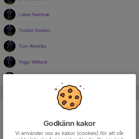
Lukas Hammar
Teodor Gordon
Tom Ahrenby
Viggo Wiklund
William Dehvari
Ledare
Anna Rosenfeld
Lagledare
Godkänn kakor
Carl Odén
Ungdomstränare
Vi använder oss av kakor (cookies) för att vår