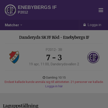
ENEBYBERGS IF
P2012
Logga in
Matcher
Danderyds SK FF Röd - Enebybergs IF
P2012- 3B
7 - 3
19 apr, 11:00, Danderydsvallen 2
Samling 10:15
Endast kallade kunde anmäla sig till aktiviteten. 21 personer var kallade.
Logga in här
Laguppställning