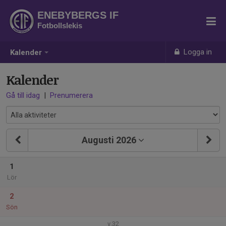
ENEBYBERGS IF
Fotbollslekis
Logga in
Kalender
Kalender
Gå till idag
|
Prenumerera
Augusti 2026
1
Lör
2
Sön
v.32