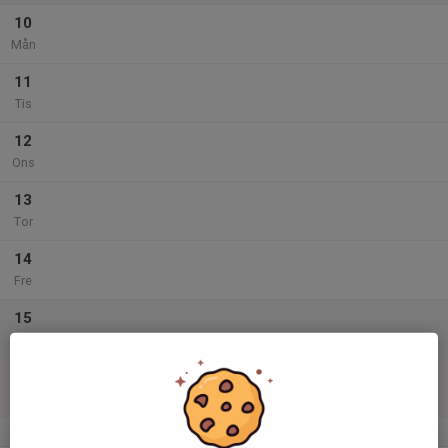
10
Mån
11
Tis
12
Ons
13
Tor
14
Fre
15
Lör
16
Sön
v.34