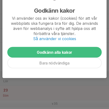
17
Godkänn kakor
Mån
Vi använder oss av kakor (cookies) för att vår
18
webbplats ska fungera bra för dig. De används
Tis
även för webbanalys i syfte att hjälpa oss att
19
17:00
Fotbollslekis
förbättra våra tjänster.
18:00
Så använder vi cookies
Ons
Enebybergs IP naturgräset
20
Godkänn alla kakor
Tor
21
Bara nödvändiga
Fre
22
Lör
23
Sön
v.35