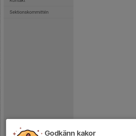
Kontakt
Sektionskommittén
Godkänn kakor