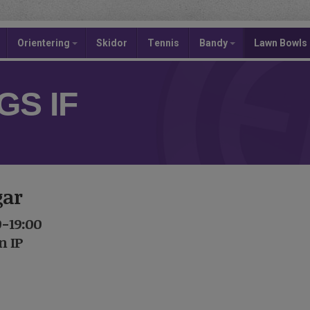
Orientering
Skidor
Tennis
Bandy
Lawn Bowls
S IF
gar
0-19:00
 IP