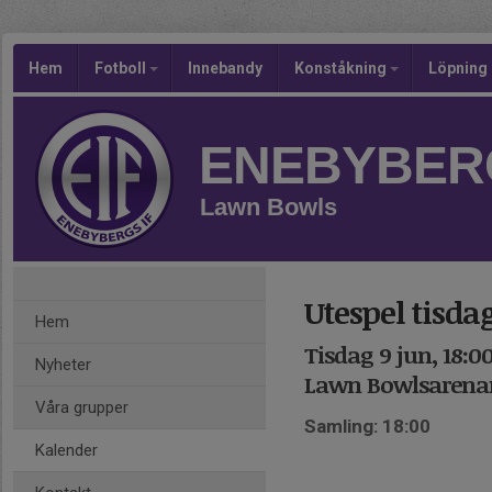
Hem
Fotboll
Innebandy
Konståkning
Löpning
ENEBYBERG
Lawn Bowls
Utespel tisda
Hem
Tisdag 9 jun, 18:0
Nyheter
Lawn Bowlsarenan
Våra grupper
Samling: 18:00
Kalender