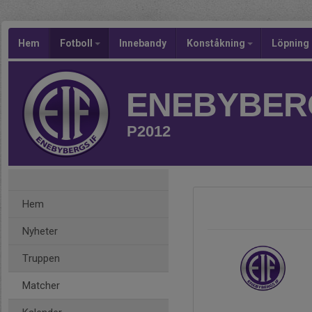
Hem
Fotboll
Innebandy
Konståkning
Löpning
ENEBYBERG
P2012
Hem
Nyheter
Truppen
Matcher