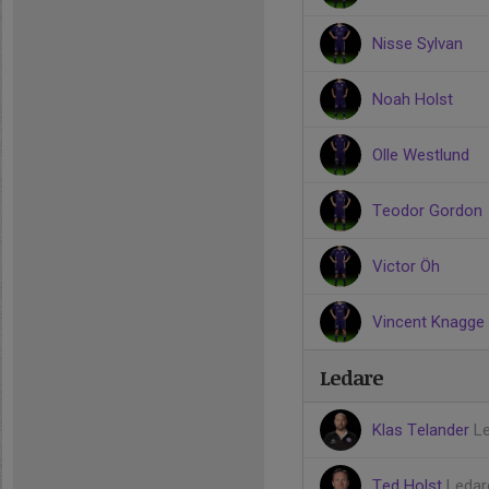
Nisse Sylvan
Noah Holst
Olle Westlund
Teodor Gordon
Victor Öh
Vincent Knagge
Ledare
Klas Telander
L
Ted Holst
Ledar