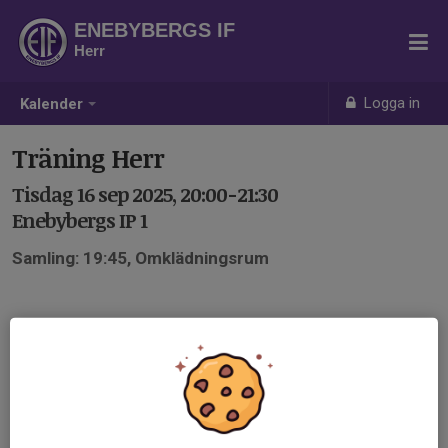
ENEBYBERGS IF
Herr
Logga in
Kalender
Träning Herr
Tisdag 16 sep 2025, 20:00-21:30
Enebybergs IP 1
Samling: 19:45, Omklädningsrum