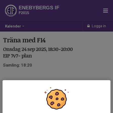
ENEBYBERGS IF
F2015
Logga in
Kalender
Träna med F14
Onsdag 24 sep 2025, 18:30-20:00
EIP 7v7- plan
Samling: 18:20