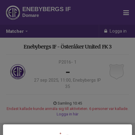
ENEBYBERGS IF
Domare
Logga in
Matcher
Enebybergs IF - Österåker United FK 3
P2016- 1
-
27 sep 2025, 11:00, Enebybergs IP
35
Samling 10:45
Endast kallade kunde anmäla sig till aktiviteten. 6 personer var kallade.
Logga in här