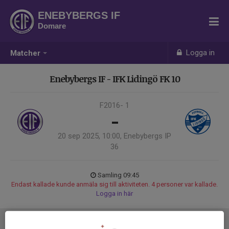
ENEBYBERGS IF
Domare
Logga in
Matcher
Enebybergs IF - IFK Lidingö FK 10
F2016- 1
-
20 sep 2025, 10:00, Enebybergs IP
36
Samling 09:45
Endast kallade kunde anmäla sig till aktiviteten. 4 personer var kallade.
Logga in här